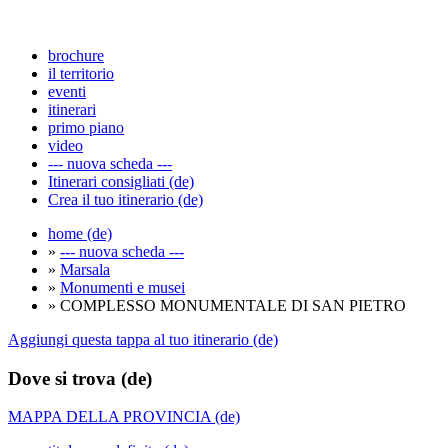
brochure
il territorio
eventi
itinerari
primo piano
video
--- nuova scheda ---
Itinerari consigliati (de)
Crea il tuo itinerario (de)
home (de)
»
--- nuova scheda ---
»
Marsala
»
Monumenti e musei
» COMPLESSO MONUMENTALE DI SAN PIETRO
Aggiungi questa tappa al tuo itinerario (de)
Dove si trova (de)
MAPPA DELLA PROVINCIA (de)