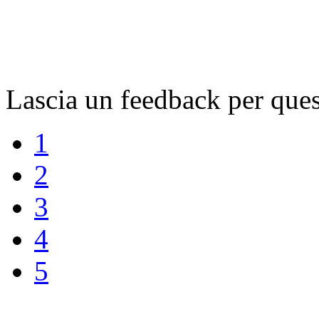
Lascia un feedback per ques
1
2
3
4
5