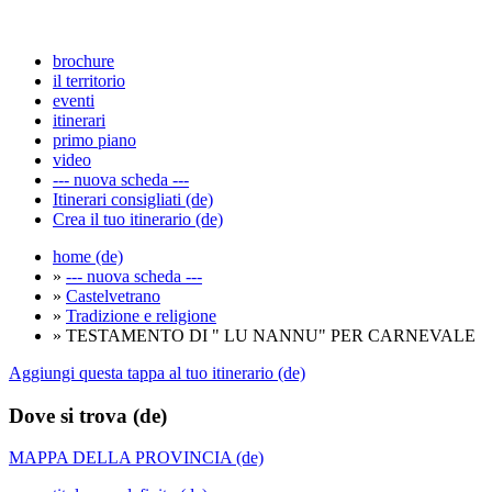
brochure
il territorio
eventi
itinerari
primo piano
video
--- nuova scheda ---
Itinerari consigliati (de)
Crea il tuo itinerario (de)
home (de)
»
--- nuova scheda ---
»
Castelvetrano
»
Tradizione e religione
» TESTAMENTO DI " LU NANNU" PER CARNEVALE
Aggiungi questa tappa al tuo itinerario (de)
Dove si trova (de)
MAPPA DELLA PROVINCIA (de)