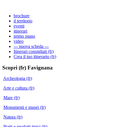
brochure
il territorio
eventi
itinerari
primo piano
video
--- nuova scheda ---
Itinerari consigliati (fr)
Crea il tuo itinerario (fr)
Scopri (fr)
Favignana
Archeologia (fr)
Arte e cultura (fr)
Mare (fr)
Monumenti e musei (fr)
Natura (fr)
Piatti e prodotti tipici (fr)