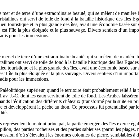
e mer et de terre d’une extraordinaire beauté, qui se mêlent de manièr
ristallines ont servi de toile de fond à la bataille historique des Iles
u touristique et la plus grande des îles, avait une économie basée sur ses
st l’île la plus éloignée et la plus sauvage. Divers sentiers d’un impo
aradis pour les immersions.
e mer et de terre d’une extraordinaire beauté, qui se mêlent de manièr
stallines ont servi de toile de fond à la bataille historique des Iles Ega
u touristique et la plus grande des îles, avait une économie basée sur ses
t l’île la plus éloignée et la plus sauvage. Divers sentiers d’un importa
aradis pour les immersions.
aléolithique supérieur, quand le territoire était probablement relié à la
1 av. J.-C. dont les eaux servirent de toile de fond. Les Arabes laissèr
ands l’édification des différents châteaux (transformé par la suite en pr
e et développèrent la pêche au thon. Ce processus fut potentialisé par l
lité.
 représentent leur atout principal, la partie émergée des îles exerce égal
illon, des parties rocheuses et des parties sableuses (parmi les plages, no
épression d’où s’élevaient les énormes colonnes de pierre, semblables à d