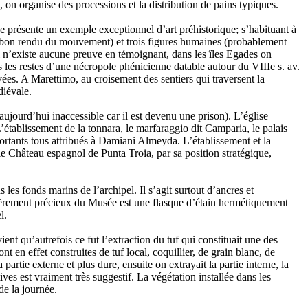
on organise des processions et la distribution de pains typiques.
e présente un exemple exceptionnel d’art préhistorique; s’habituant à
 le bon rendu du mouvement) et trois figures humaines (probablement
l n’existe aucune preuve en témoignant, dans les îles Egades on
 les restes d’une nécropole phénicienne datable autour du VIIIe s. av.
vées. A Marettimo, au croisement des sentiers qui traversent la
diévale.
ujourd’hui inaccessible car il est devenu une prison). L’église
 L’établissement de la tonnara, le marfaraggio dit Camparia, le palais
portants tous attribués à Damiani Almeyda. L’établissement et la
le Château espagnol de Punta Troia, par sa position stratégique,
les fonds marins de l’archipel. Il s’agit surtout d’ancres et
èrement précieux du Musée est une flasque d’étain hermétiquement
l.
t qu’autrefois ce fut l’extraction du tuf qui constituait une des
t en effet construites de tuf local, coquillier, de grain blanc, de
artie externe et plus dure, ensuite on extrayait la partie interne, la
ives est vraiment très suggestif. La végétation installée dans les
de la journée.