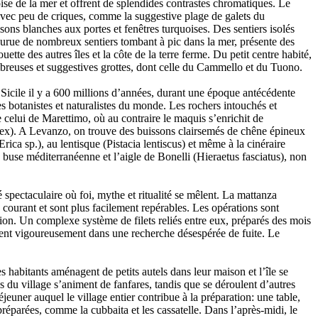
oise de la mer et offrent de splendides contrastes chromatiques. Le
 avec peu de criques, comme la suggestive plage de galets du
ons blanches aux portes et fenêtres turquoises. Des sentiers isolés
ourue de nombreux sentiers tombant à pic dans la mer, présente des
ette des autres îles et la côte de la terre ferme. Du petit centre habité,
breuses et suggestives grottes, dont celle du Cammello et du Tuono.
a Sicile il y a 600 millions d’années, durant une époque antécédente
s botanistes et naturalistes du monde. Les rochers intouchés et
 celui de Marettimo, où au contraire le maquis s’enrichit de
s ilex). A Levanzo, on trouve des buissons clairsemés de chêne épineux
rica sp.), au lentisque (Pistacia lentiscus) et même à la cinéraire
 buse méditerranéenne et l’aigle de Bonelli (Hieraetus fasciatus), non
é spectaculaire où foi, mythe et ritualité se mêlent. La mattanza
 courant et sont plus facilement repérables. Les opérations sont
ction. Un complexe système de filets reliés entre eux, préparés des mois
ènent vigoureusement dans une recherche désespérée de fuite. Le
es habitants aménagent de petits autels dans leur maison et l’île se
es du village s’animent de fanfares, tandis que se déroulent d’autres
jeuner auquel le village entier contribue à la préparation: une table,
réparées, comme la cubbaita et les cassatelle. Dans l’après-midi, le