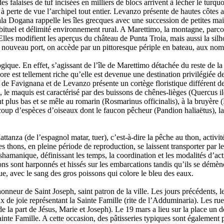
falaises de tuf incisées en milliers de blocs arrivent à lécher le turqu
à perte de vue l’archipel tout entier. Levanzo présente de hautes côtes
ala Dogana rappelle les îles grecques avec une succession de petites mais
abituel et délimité environnement rural. A Marettimo, la montagne, parc
 Elles modifient les aperçus du château de Punta Troia, mais aussi la silhou
e nouveau port, on accède par un pittoresque périple en bateau, aux nom
ogique. En effet, s’agissant de l’île de Marettimo détachée du reste de l
re est tellement riche qu’elle est devenue une destination privilégiée de
 de Favignana et de Levanzo présente un cortège floristique différent de
les, le maquis est caractérisé par des buissons de chênes-lièges (Quercu
t plus bas et se mêle au romarin (Rosmarinus officinalis), à la bruyère (E
coup d’espèces d’oiseaux dont le faucon pêcheur (Pandion haliaëtus), la
tanza (de l’espagnol matar, tuer), c’est-à-dire la pêche au thon, activit
 thons, en pleine période de reproduction, se laissent transporter par le
 shamanique, définissant les temps, la coordination et les modalités d’a
hons sont harponnés et hissés sur les embarcations tandis qu’ils se dém
que, avec le sang des gros poissons qui colore le bleu des eaux.
honneur de Saint Joseph, saint patron de la ville. Les jours précédents, l
eux de joie représentant la Sainte Famille (rite de l’Adduminaria). Les ru
 la part de Jésus, Marie et Joseph). Le 19 mars a lieu sur la place un dé
nte Famille. A cette occasion, des pâtisseries typiques sont également p