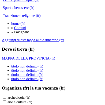
Sport e benessere (fr)
Tradizione e religione (fr)
home (fr)
»
Comuni
» Favignana
Aggiungi questa tappa al tuo itinerario (fr)
Dove si trova (fr)
MAPPA DELLA PROVINCIA (fr)
titolo non definito (fr)
titolo non definito (fr)
titolo non definito (fr)
titolo non definito (fr)
Organizza (fr)
la tua vacanza (fr)
archeologia (fr)
arte e cultura (fr)