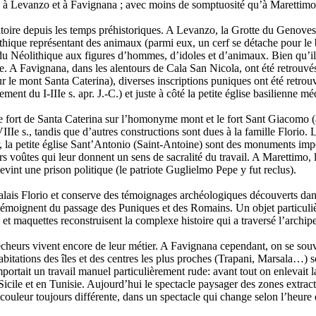
é à Levanzo et à Favignana ; avec moins de somptuosité qu’à Marettimo, 
itoire depuis les temps préhistoriques. A Levanzo, la Grotte du Genoves
éolithique représentant des animaux (parmi eux, un cerf se détache pour
 du Néolithique aux figures d’hommes, d’idoles et d’animaux. Bien qu’i
e. A Favignana, dans les alentours de Cala San Nicola, ont été retrouvés
sur le mont Santa Caterina), diverses inscriptions puniques ont été retrou
t du I-IIIe s. apr. J.-C.) et juste à côté la petite église basilienne mé
le fort de Santa Caterina sur l’homonyme mont et le fort Sant Giacomo (a
VIIIe s., tandis que d’autres constructions sont dues à la famille Florio.
ieur, la petite église Sant’Antonio (Saint-Antoine) sont des monuments im
s voûtes qui leur donnent un sens de sacralité du travail. A Marettimo, 
devint une prison politique (le patriote Guglielmo Pepe y fut reclus).
Palais Florio et conserve des témoignages archéologiques découverts dans 
témoignent du passage des Puniques et des Romains. Un objet particuli
t maquettes reconstruisent la complexe histoire qui a traversé l’archipe
heurs vivent encore de leur métier. A Favignana cependant, on se souvien
bitations des îles et des centres les plus proches (Trapani, Marsala…) son
ortait un travail manuel particulièrement rude: avant tout on enlevait la p
n Sicile et en Tunisie. Aujourd’hui le spectacle paysager des zones extract
 couleur toujours différente, dans un spectacle qui change selon l’heure 