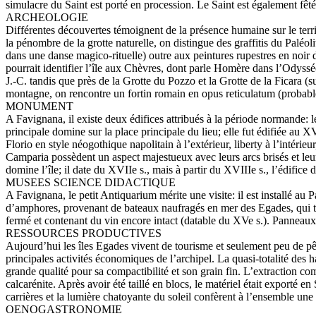
simulacre du Saint est porté en procession. Le Saint est également fêt
ARCHEOLOGIE
Différentes découvertes témoignent de la présence humaine sur le terr
la pénombre de la grotte naturelle, on distingue des graffitis du Pal
dans une danse magico-rituelle) outre aux peintures rupestres en noir
pourrait identifier l’île aux Chèvres, dont parle Homère dans l’Odyssé
J.-C. tandis que près de la Grotte du Pozzo et la Grotte de la Ficara (
montagne, on rencontre un fortin romain en opus reticulatum (probablemen
MONUMENT
A Favignana, il existe deux édifices attribués à la période normande: 
principale domine sur la place principale du lieu; elle fut édifiée au X
Florio en style néogothique napolitain à l’extérieur, liberty à l’intér
Camparia possèdent un aspect majestueux avec leurs arcs brisés et leur
domine l’île; il date du XVIIe s., mais à partir du XVIIIe s., l’édifice 
MUSEES SCIENCE DIDACTIQUE
A Favignana, le petit Antiquarium mérite une visite: il est installé au 
d’amphores, provenant de bateaux naufragés en mer des Egades, qui 
fermé et contenant du vin encore intact (datable du XVe s.). Panneaux e
RESSOURCES PRODUCTIVES
Aujourd’hui les îles Egades vivent de tourisme et seulement peu de pêc
principales activités économiques de l’archipel. La quasi-totalité des ha
grande qualité pour sa compactibilité et son grain fin. L’extraction comp
calcarénite. Après avoir été taillé en blocs, le matériel était exporté e
carrières et la lumière chatoyante du soleil confèrent à l’ensemble une
OENOGASTRONOMIE