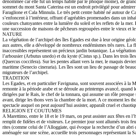
dénommée car elle fut un temps habité par le phoque moine), de grandes 
sommet du mont Santa Caterina est un endroit privilégié pour admirer 
Faraglione et Cala Minnula. Le très petit centre habité né autour de C
s’enfoncent à l’intérieur, offrant d’agréables promenades dans un inh
couleurs chatoyantes entre la lumière du soleil et les reflets de la mer.
une succession de maisons de pêcheurs regroupées entre le vieux et l
NATURE
La végétation de l’archipel des îles Egades est due à leur origine géol
aux autres, elle a développé de nombreux endémismes très rares. La flo
inaccessibles représentent un précieux jardin botanique. La végétation
l’arbousier (Arbutus unedo) et du kyste (Cistus sp.). Dans les trois î
(Quercus coccifera). Sur les pentes allant vers la mer, le maquis devien
maritime (Senecio cineraria). Les îles sont un lieu de passage de beau
migrateurs de l’archipel.
TRADITION
Les Egades, et en particulier Favignana, sont souvent associées à la Mat
remonte à la période arabe et se déroule au printemps avancé, quand les
dirigées par le Rais, le chef de la tonnara, qui assume un rôle presque
avant, dirige les thons vers la chambre de la mort. A ce moment les t
spectacle auquel on peut aujourd’hui assister, apparaît cruel et chaoti
RELIGION ET COUTUMES
A Marettimo, entre le 18 et le 19 mars, on peut assister aux fêtes en l’
remplit de fidèles et de visiteurs. Le premier jour sont allumés trois f
rites (comme celui de l’Alloggiate, qui évoque la recherche d’un abri de
aménagée sur une scène, accueille trois personnages représentant la Sai