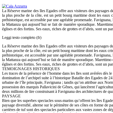
La Réserve marine des Iles Egades offre aux visiteurs des paysages d
la plus proche de la côte, est un petit bourg maritime dont les eaux c
préhistorique, est accessible par une agréable promenade. Favignana, lie
la Mattanza qui aujourd’hui se fait de manière sporadique. Marettimo e
églises et des fortins. Ses eaux, riches de grottes et d’abris, sont un p
Leggi testo completo (fr)
La Réserve marine des Iles Egades offre aux visiteurs des paysages d
la plus proche de la côte, est un petit bourg maritime dont les eaux cri
préhistorique, est accessible par une agréable promenade. Favignana, lie
la Mattanza qui aujourd’hui se fait de manière sporadique. Marettimo es
églises et des fortins. Ses eaux, riches de grottes et d’abris, sont un p
TEMOIGNAGES HISTORIQUES
Les traces de la présence de l’homme dans les Iles sont avérées dès le P
domination de l’archipel suite à l’historique Bataille des Egades de 24
urbaine de l’île principale, Favignana ; tandis qu’on attribue aux Norm
possession des marquis Pallavicini de Gênes, qui lancèrent l’agricultur
deux millions de lire construisant à Favignana des architectures de qua
PAYSAGE
Bien que les superbes spectacles sous-marins qu’offrent les îles Egades
paysage diversifié, alterne sur le périmètre de ses côtes en forme de pap
carrières de tuf sont des spectacles particuliers aux vastes zones de d