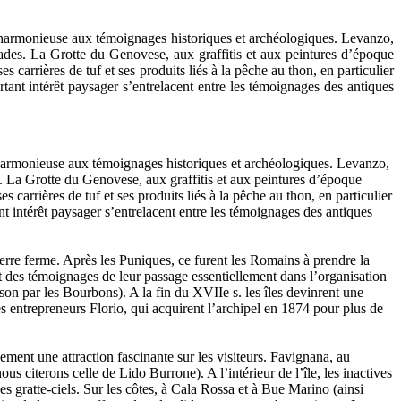
e harmonieuse aux témoignages historiques et archéologiques. Levanzo,
 Egades. La Grotte du Genovese, aux graffitis et aux peintures d’époque
 carrières de tuf et ses produits liés à la pêche au thon, en particulier
rtant intérêt paysager s’entrelacent entre les témoignages des antiques
e harmonieuse aux témoignages historiques et archéologiques. Levanzo,
des. La Grotte du Genovese, aux graffitis et aux peintures d’époque
 carrières de tuf et ses produits liés à la pêche au thon, en particulier
nt intérêt paysager s’entrelacent entre les témoignages des antiques
 terre ferme. Après les Puniques, ce furent les Romains à prendre la
ent des témoignages de leur passage essentiellement dans l’organisation
ison par les Bourbons). A la fin du XVIIe s. les îles devinrent une
es entrepreneurs Florio, qui acquirent l’archipel en 1874 pour plus de
ement une attraction fascinante sur les visiteurs. Favignana, au
us citerons celle de Lido Burrone). A l’intérieur de l’île, les inactives
es gratte-ciels. Sur les côtes, à Cala Rossa et à Bue Marino (ainsi