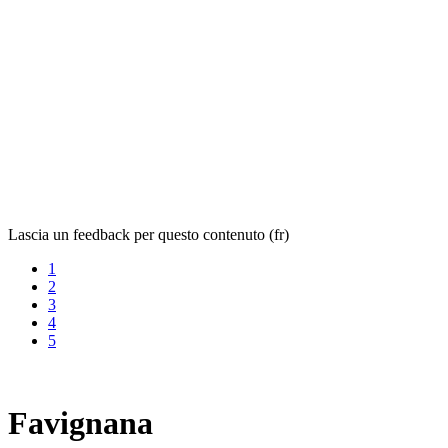
Lascia un feedback per questo contenuto (fr)
1
2
3
4
5
Favignana