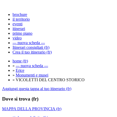
brochure
il territorio
eventi
itinerari
primo piano
video
--- nuova scheda ---
Itinerari consigliati (fr)
Crea il tuo itinerario (fr)
home (fr)
»
--- nuova scheda ---
»
Erice
»
Monumenti e musei
» VICOLETTI DEL CENTRO STORICO
Aggiungi questa tappa al tuo itinerario (fr)
Dove si trova (fr)
MAPPA DELLA PROVINCIA (fr)