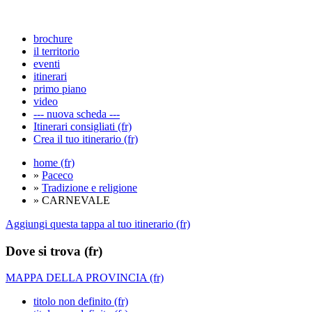
brochure
il territorio
eventi
itinerari
primo piano
video
--- nuova scheda ---
Itinerari consigliati (fr)
Crea il tuo itinerario (fr)
home (fr)
»
Paceco
»
Tradizione e religione
» CARNEVALE
Aggiungi questa tappa al tuo itinerario (fr)
Dove si trova (fr)
MAPPA DELLA PROVINCIA (fr)
titolo non definito (fr)