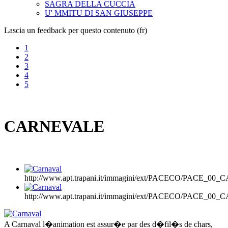
SAGRA DELLA CUCCIA
U' MMITU DI SAN GIUSEPPE
Lascia un feedback per questo contenuto (fr)
1
2
3
4
5
CARNEVALE
http://www.apt.trapani.it/immagini/ext/PACECO/PACE_00
http://www.apt.trapani.it/immagini/ext/PACECO/PACE_00
A Carnaval l�animation est assur�e par des d�fil�s de chars,