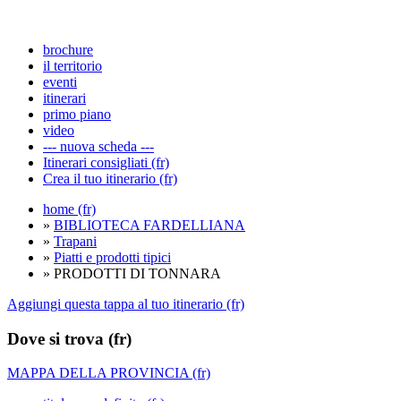
brochure
il territorio
eventi
itinerari
primo piano
video
--- nuova scheda ---
Itinerari consigliati (fr)
Crea il tuo itinerario (fr)
home (fr)
»
BIBLIOTECA FARDELLIANA
»
Trapani
»
Piatti e prodotti tipici
» PRODOTTI DI TONNARA
Aggiungi questa tappa al tuo itinerario (fr)
Dove si trova (fr)
MAPPA DELLA PROVINCIA (fr)