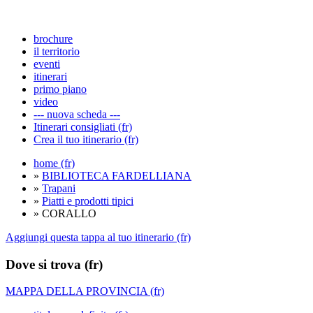
brochure
il territorio
eventi
itinerari
primo piano
video
--- nuova scheda ---
Itinerari consigliati (fr)
Crea il tuo itinerario (fr)
home (fr)
»
BIBLIOTECA FARDELLIANA
»
Trapani
»
Piatti e prodotti tipici
» CORALLO
Aggiungi questa tappa al tuo itinerario (fr)
Dove si trova (fr)
MAPPA DELLA PROVINCIA (fr)