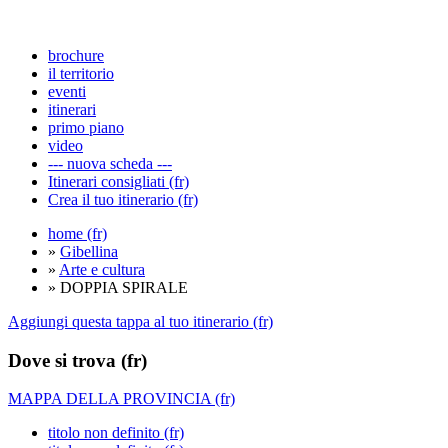
brochure
il territorio
eventi
itinerari
primo piano
video
--- nuova scheda ---
Itinerari consigliati (fr)
Crea il tuo itinerario (fr)
home (fr)
»
Gibellina
»
Arte e cultura
» DOPPIA SPIRALE
Aggiungi questa tappa al tuo itinerario (fr)
Dove si trova (fr)
MAPPA DELLA PROVINCIA (fr)
titolo non definito (fr)