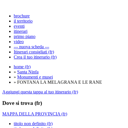
brochure
il territorio
eventi
itinerari
primo piano
video
--- nuova scheda ---
Itinerari consigliati (fr)
Crea il tuo itinerario (fr)
home (fr)
»
Santa Ninfa
»
Monumenti e musei
» FONTANA LA MELAGRANA E LE RANE
Aggiungi questa tappa al tuo itinerario (fr)
Dove si trova (fr)
MAPPA DELLA PROVINCIA (fr)
titolo non definito (fr)