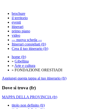
brochure
il territorio
eventi
itinerari
primo piano
video
--- nuova scheda ---
Itinerari consigliati (fr)
Crea il tuo itinerario (fr)
home (fr)
»
Gibellina
»
Arte e cultura
» FONDAZIONE ORESTIADI
Aggiungi questa tappa al tuo itinerario (fr)
Dove si trova (fr)
MAPPA DELLA PROVINCIA (fr)
titolo non definito (fr)