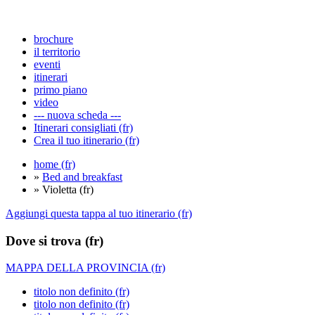
brochure
il territorio
eventi
itinerari
primo piano
video
--- nuova scheda ---
Itinerari consigliati (fr)
Crea il tuo itinerario (fr)
home (fr)
»
Bed and breakfast
» Violetta (fr)
Aggiungi questa tappa al tuo itinerario (fr)
Dove si trova (fr)
MAPPA DELLA PROVINCIA (fr)
titolo non definito (fr)
titolo non definito (fr)