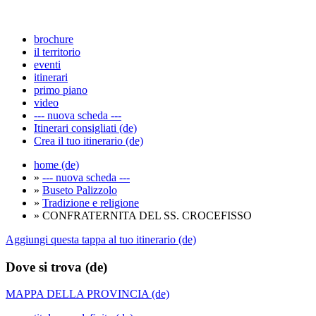
brochure
il territorio
eventi
itinerari
primo piano
video
--- nuova scheda ---
Itinerari consigliati (de)
Crea il tuo itinerario (de)
home (de)
»
--- nuova scheda ---
»
Buseto Palizzolo
»
Tradizione e religione
» CONFRATERNITA DEL SS. CROCEFISSO
Aggiungi questa tappa al tuo itinerario (de)
Dove si trova (de)
MAPPA DELLA PROVINCIA (de)