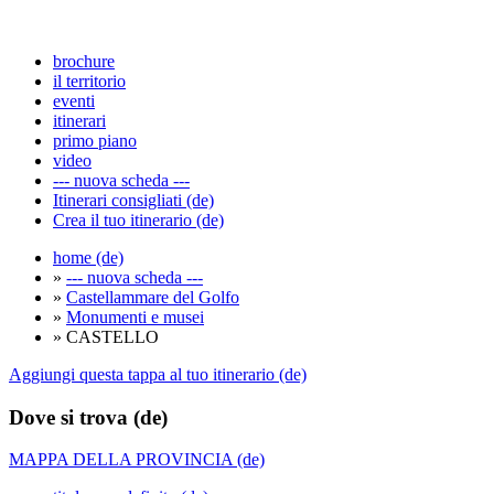
brochure
il territorio
eventi
itinerari
primo piano
video
--- nuova scheda ---
Itinerari consigliati (de)
Crea il tuo itinerario (de)
home (de)
»
--- nuova scheda ---
»
Castellammare del Golfo
»
Monumenti e musei
» CASTELLO
Aggiungi questa tappa al tuo itinerario (de)
Dove si trova (de)
MAPPA DELLA PROVINCIA (de)