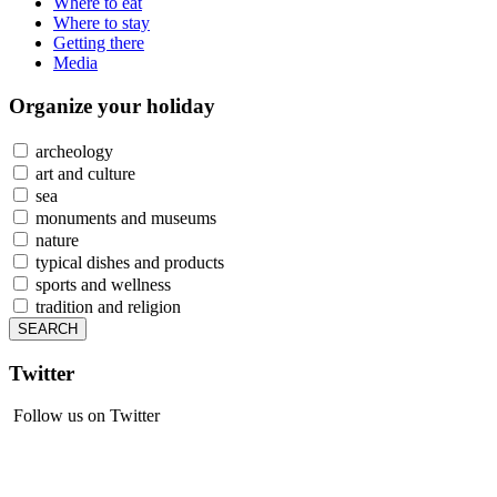
Where to eat
Where to stay
Getting there
Media
Organize
your holiday
archeology
art and culture
sea
monuments and museums
nature
typical dishes and products
sports and wellness
tradition and religion
Twitter
Follow us on Twitter