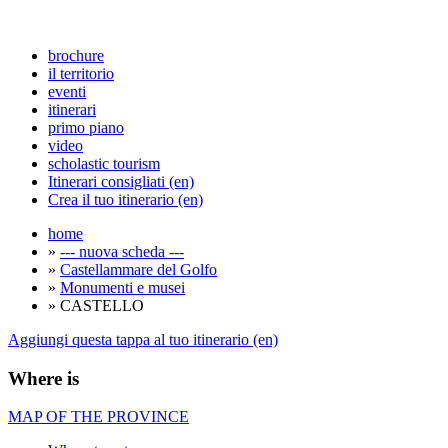
brochure
il territorio
eventi
itinerari
primo piano
video
scholastic tourism
Itinerari consigliati (en)
Crea il tuo itinerario (en)
home
»
--- nuova scheda ---
»
Castellammare del Golfo
»
Monumenti e musei
» CASTELLO
Aggiungi questa tappa al tuo itinerario (en)
Where is
MAP OF THE PROVINCE