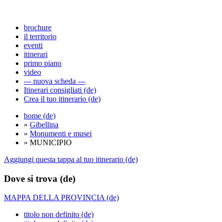
brochure
il territorio
eventi
itinerari
primo piano
video
--- nuova scheda ---
Itinerari consigliati (de)
Crea il tuo itinerario (de)
home (de)
»
Gibellina
»
Monumenti e musei
» MUNICIPIO
Aggiungi questa tappa al tuo itinerario (de)
Dove si trova (de)
MAPPA DELLA PROVINCIA (de)
titolo non definito (de)