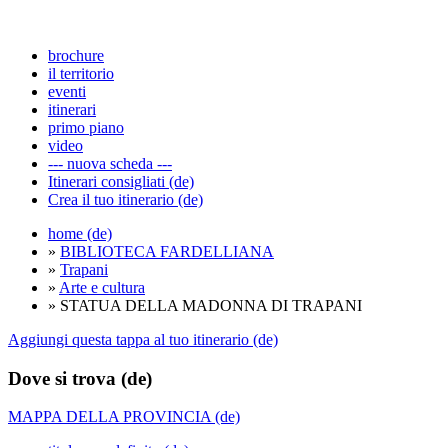
brochure
il territorio
eventi
itinerari
primo piano
video
--- nuova scheda ---
Itinerari consigliati (de)
Crea il tuo itinerario (de)
home (de)
»
BIBLIOTECA FARDELLIANA
»
Trapani
»
Arte e cultura
» STATUA DELLA MADONNA DI TRAPANI
Aggiungi questa tappa al tuo itinerario (de)
Dove si trova (de)
MAPPA DELLA PROVINCIA (de)