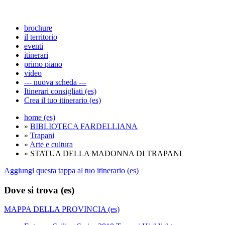
brochure
il territorio
eventi
itinerari
primo piano
video
--- nuova scheda ---
Itinerari consigliati (es)
Crea il tuo itinerario (es)
home (es)
»
BIBLIOTECA FARDELLIANA
»
Trapani
»
Arte e cultura
» STATUA DELLA MADONNA DI TRAPANI
Aggiungi questa tappa al tuo itinerario (es)
Dove si trova (es)
MAPPA DELLA PROVINCIA (es)