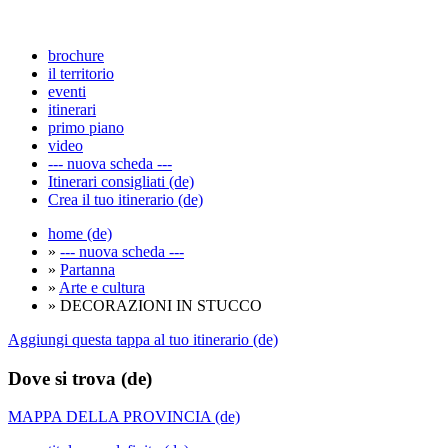
brochure
il territorio
eventi
itinerari
primo piano
video
--- nuova scheda ---
Itinerari consigliati (de)
Crea il tuo itinerario (de)
home (de)
»
--- nuova scheda ---
»
Partanna
»
Arte e cultura
» DECORAZIONI IN STUCCO
Aggiungi questa tappa al tuo itinerario (de)
Dove si trova (de)
MAPPA DELLA PROVINCIA (de)