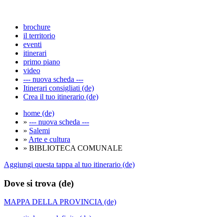
brochure
il territorio
eventi
itinerari
primo piano
video
--- nuova scheda ---
Itinerari consigliati (de)
Crea il tuo itinerario (de)
home (de)
»
--- nuova scheda ---
»
Salemi
»
Arte e cultura
» BIBLIOTECA COMUNALE
Aggiungi questa tappa al tuo itinerario (de)
Dove si trova (de)
MAPPA DELLA PROVINCIA (de)