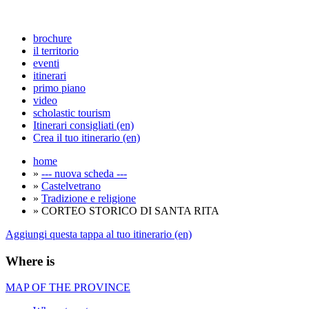
brochure
il territorio
eventi
itinerari
primo piano
video
scholastic tourism
Itinerari consigliati (en)
Crea il tuo itinerario (en)
home
»
--- nuova scheda ---
»
Castelvetrano
»
Tradizione e religione
» CORTEO STORICO DI SANTA RITA
Aggiungi questa tappa al tuo itinerario (en)
Where is
MAP OF THE PROVINCE