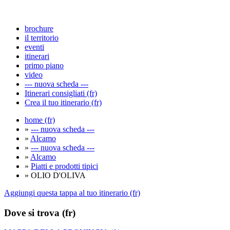
brochure
il territorio
eventi
itinerari
primo piano
video
--- nuova scheda ---
Itinerari consigliati (fr)
Crea il tuo itinerario (fr)
home (fr)
»
--- nuova scheda ---
»
Alcamo
»
--- nuova scheda ---
»
Alcamo
»
Piatti e prodotti tipici
» OLIO D'OLIVA
Aggiungi questa tappa al tuo itinerario (fr)
Dove si trova (fr)