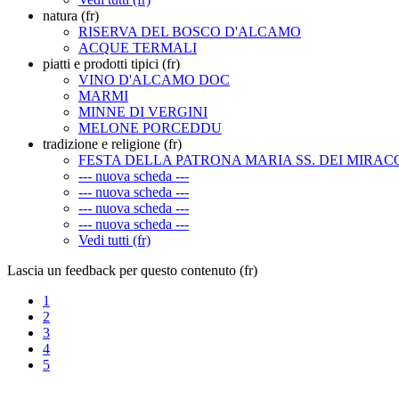
natura (fr)
RISERVA DEL BOSCO D'ALCAMO
ACQUE TERMALI
piatti e prodotti tipici (fr)
VINO D'ALCAMO DOC
MARMI
MINNE DI VERGINI
MELONE PORCEDDU
tradizione e religione (fr)
FESTA DELLA PATRONA MARIA SS. DEI MIRAC
--- nuova scheda ---
--- nuova scheda ---
--- nuova scheda ---
--- nuova scheda ---
Vedi tutti (fr)
Lascia un feedback per questo contenuto (fr)
1
2
3
4
5