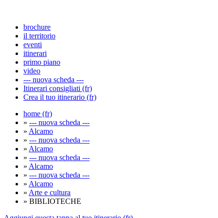
brochure
il territorio
eventi
itinerari
primo piano
video
--- nuova scheda ---
Itinerari consigliati (fr)
Crea il tuo itinerario (fr)
home (fr)
»
--- nuova scheda ---
»
Alcamo
»
--- nuova scheda ---
»
Alcamo
»
--- nuova scheda ---
»
Alcamo
»
--- nuova scheda ---
»
Alcamo
»
Arte e cultura
» BIBLIOTECHE
Aggiungi questa tappa al tuo itinerario (fr)