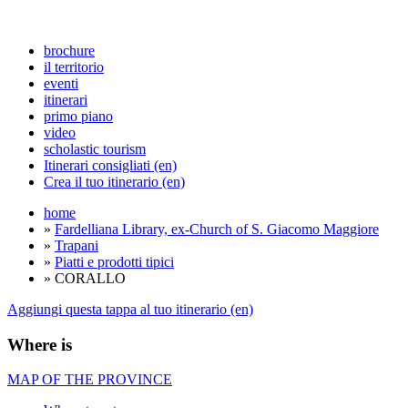
brochure
il territorio
eventi
itinerari
primo piano
video
scholastic tourism
Itinerari consigliati (en)
Crea il tuo itinerario (en)
home
»
Fardelliana Library, ex-Church of S. Giacomo Maggiore
»
Trapani
»
Piatti e prodotti tipici
» CORALLO
Aggiungi questa tappa al tuo itinerario (en)
Where is
MAP OF THE PROVINCE