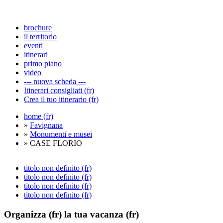
brochure
il territorio
eventi
itinerari
primo piano
video
--- nuova scheda ---
Itinerari consigliati (fr)
Crea il tuo itinerario (fr)
home (fr)
»
Favignana
»
Monumenti e musei
» CASE FLORIO
titolo non definito (fr)
titolo non definito (fr)
titolo non definito (fr)
titolo non definito (fr)
Organizza (fr)
la tua vacanza (fr)