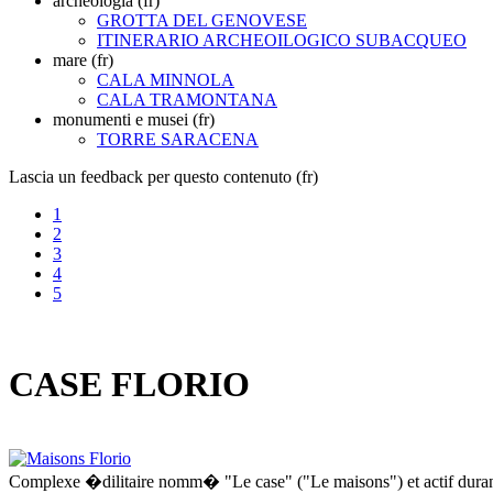
archeologia (fr)
GROTTA DEL GENOVESE
ITINERARIO ARCHEOILOGICO SUBACQUEO
mare (fr)
CALA MINNOLA
CALA TRAMONTANA
monumenti e musei (fr)
TORRE SARACENA
Lascia un feedback per questo contenuto (fr)
1
2
3
4
5
CASE FLORIO
Complexe �dilitaire nomm� "Le case" ("Le maisons") et actif duran