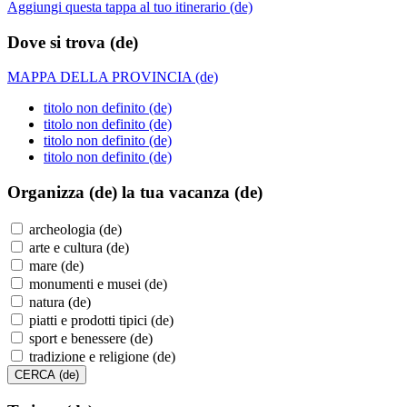
Aggiungi questa tappa al tuo itinerario (de)
Dove si trova (de)
MAPPA DELLA PROVINCIA (de)
titolo non definito (de)
titolo non definito (de)
titolo non definito (de)
titolo non definito (de)
Organizza (de)
la tua vacanza (de)
archeologia (de)
arte e cultura (de)
mare (de)
monumenti e musei (de)
natura (de)
piatti e prodotti tipici (de)
sport e benessere (de)
tradizione e religione (de)