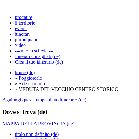
brochure
il territorio
eventi
itinerari
primo piano
video
--- nuova scheda ---
Itinerari consigliati (de)
Crea il tuo itinerario (de)
home (de)
»
Poggioreale
»
Arte e cultura
» VEDUTA DEL VECCHIO CENTRO STORICO
Aggiungi questa tappa al tuo itinerario (de)
Dove si trova (de)
MAPPA DELLA PROVINCIA (de)
titolo non definito (de)