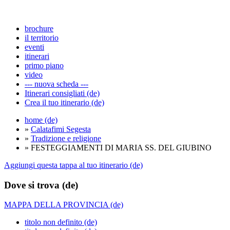
brochure
il territorio
eventi
itinerari
primo piano
video
--- nuova scheda ---
Itinerari consigliati (de)
Crea il tuo itinerario (de)
home (de)
»
Calatafimi Segesta
»
Tradizione e religione
» FESTEGGIAMENTI DI MARIA SS. DEL GIUBINO
Aggiungi questa tappa al tuo itinerario (de)
Dove si trova (de)
MAPPA DELLA PROVINCIA (de)
titolo non definito (de)