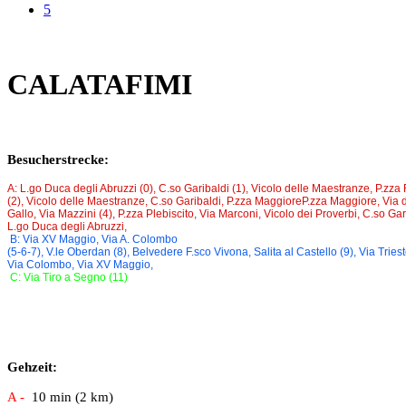
5
CALATAFIMI
Besucherstrecke
:
A: L.go Duca degli Abruzzi (0), C.so Garibaldi (1), Vicolo delle Maestranze, P.zza 
(2), Vicolo delle Maestranze, C.so Garibaldi, P.zza MaggioreP.zza Maggiore, Via dei
Gallo, Via Mazzini (4), P.zza Plebiscito, Via Marconi, Vicolo dei Proverbi, C.so Gar
L.go Duca degli Abruzzi,
B: Via XV Maggio, Via A. Colombo
(5-6-7), V.le Oberdan (8), Belvedere F.sco Vivona, Salita al Castello (9), Via Triest
Via Colombo, Via XV Maggio,
C: Via Tiro a Segno (11)
Gehzeit
:
A -
10
min (2 km)