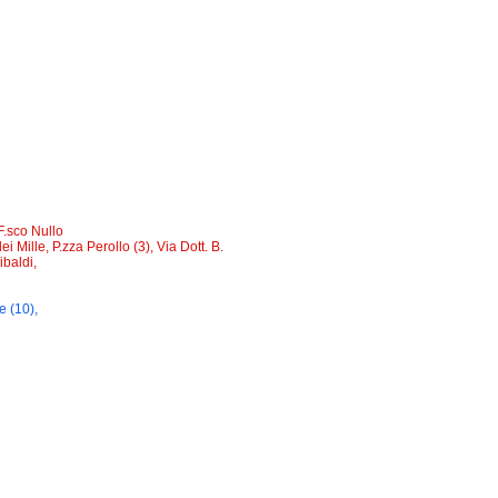
F.sco Nullo
 Mille, P.zza Perollo (3), Via Dott. B.
ibaldi,
e (10),