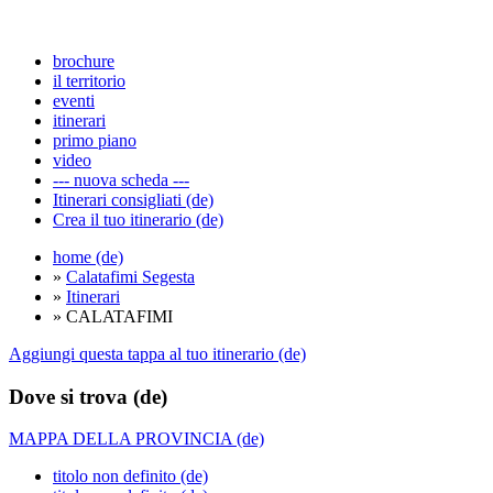
brochure
il territorio
eventi
itinerari
primo piano
video
--- nuova scheda ---
Itinerari consigliati (de)
Crea il tuo itinerario (de)
home (de)
»
Calatafimi Segesta
»
Itinerari
» CALATAFIMI
Aggiungi questa tappa al tuo itinerario (de)
Dove si trova (de)
MAPPA DELLA PROVINCIA (de)
titolo non definito (de)