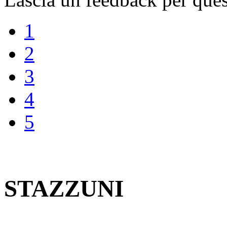
1
2
3
4
5
STAZZUNI