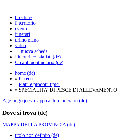
brochure
il territorio
eventi
itinerari
primo piano
video
--- nuova scheda ---
Itinerari consigliati (de)
Crea il tuo itinerario (de)
home (de)
»
Paceco
»
Piatti e prodotti tipici
» SPECIALITA' DI PESCE DI ALLEVAMENTO
Aggiungi questa tappa al tuo itinerario (de)
Dove si trova (de)
MAPPA DELLA PROVINCIA (de)
titolo non definito (de)