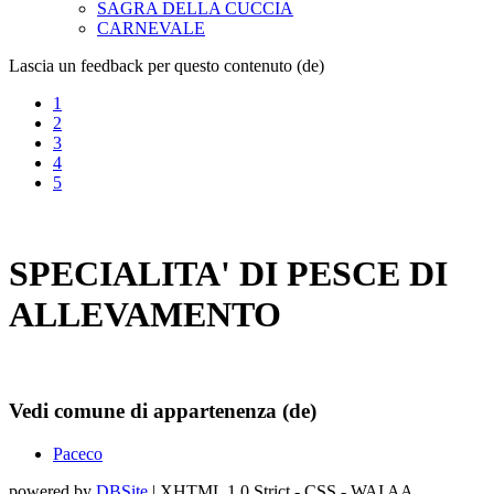
SAGRA DELLA CUCCIA
CARNEVALE
Lascia un feedback per questo contenuto (de)
1
2
3
4
5
SPECIALITA' DI PESCE DI
ALLEVAMENTO
Vedi comune di appartenenza (de)
Paceco
powered by
DBSite
| XHTML 1.0 Strict - CSS - WAI AA