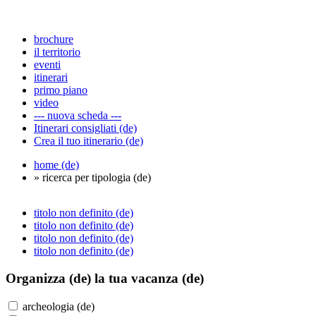
brochure
il territorio
eventi
itinerari
primo piano
video
--- nuova scheda ---
Itinerari consigliati (de)
Crea il tuo itinerario (de)
home (de)
» ricerca per tipologia (de)
titolo non definito (de)
titolo non definito (de)
titolo non definito (de)
titolo non definito (de)
Organizza (de)
la tua vacanza (de)
archeologia (de)