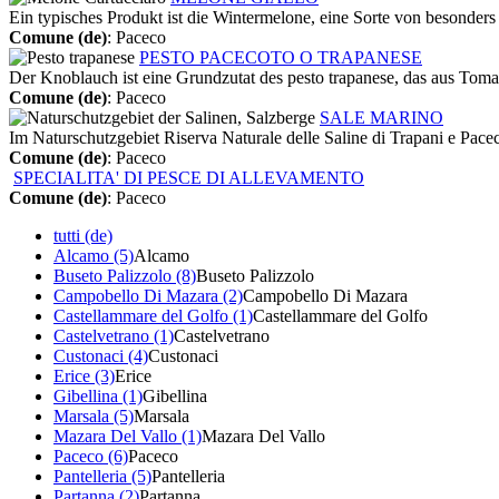
Ein typisches Produkt ist die Wintermelone, eine Sorte von besonders l
Comune (de)
: Paceco
PESTO PACECOTO O TRAPANESE
Der Knoblauch ist eine Grundzutat des pesto trapanese, das aus Toma
Comune (de)
: Paceco
SALE MARINO
Im Naturschutzgebiet Riserva Naturale delle Saline di Trapani e Paceco
Comune (de)
: Paceco
SPECIALITA' DI PESCE DI ALLEVAMENTO
Comune (de)
: Paceco
tutti (de)
Alcamo (5)
Alcamo
Buseto Palizzolo (8)
Buseto Palizzolo
Campobello Di Mazara (2)
Campobello Di Mazara
Castellammare del Golfo (1)
Castellammare del Golfo
Castelvetrano (1)
Castelvetrano
Custonaci (4)
Custonaci
Erice (3)
Erice
Gibellina (1)
Gibellina
Marsala (5)
Marsala
Mazara Del Vallo (1)
Mazara Del Vallo
Paceco (6)
Paceco
Pantelleria (5)
Pantelleria
Partanna (2)
Partanna