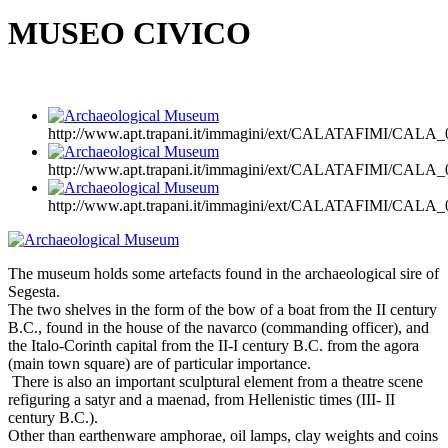
MUSEO CIVICO
http://www.apt.trapani.it/immagini/ext/CALATAFIMI/CA
http://www.apt.trapani.it/immagini/ext/CALATAFIMI/CA
http://www.apt.trapani.it/immagini/ext/CALATAFIMI/CA
The museum holds some artefacts found in the archaeological sire of
Segesta.
The two shelves in the form of the bow of a boat from the II century
B.C., found in the house of the navarco (commanding officer), and
the Italo-Corinth capital from the II-I century B.C. from the agora
(main town square) are of particular importance.
There is also an important sculptural element from a theatre scene
refiguring a satyr and a maenad, from Hellenistic times (III- II
century B.C.).
Other than earthenware amphorae, oil lamps, clay weights and coins