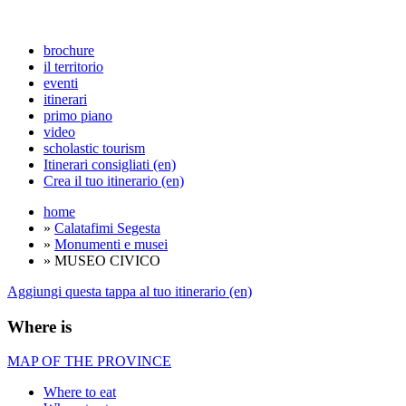
brochure
il territorio
eventi
itinerari
primo piano
video
scholastic tourism
Itinerari consigliati (en)
Crea il tuo itinerario (en)
home
»
Calatafimi Segesta
»
Monumenti e musei
» MUSEO CIVICO
Aggiungi questa tappa al tuo itinerario (en)
Where is
MAP OF THE PROVINCE
Where to eat