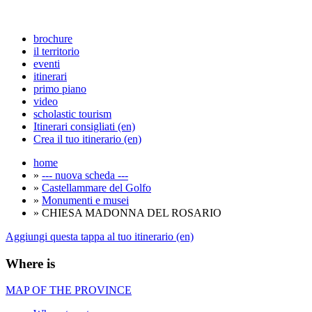
brochure
il territorio
eventi
itinerari
primo piano
video
scholastic tourism
Itinerari consigliati (en)
Crea il tuo itinerario (en)
home
»
--- nuova scheda ---
»
Castellammare del Golfo
»
Monumenti e musei
» CHIESA MADONNA DEL ROSARIO
Aggiungi questa tappa al tuo itinerario (en)
Where is
MAP OF THE PROVINCE