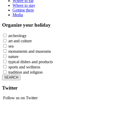
Where to eat
Where to stay
Getting there
Media
Organize
your holiday
archeology
art and culture
sea
monuments and museums
nature
typical dishes and products
sports and wellness
tradition and religion
Twitter
Follow us on Twitter