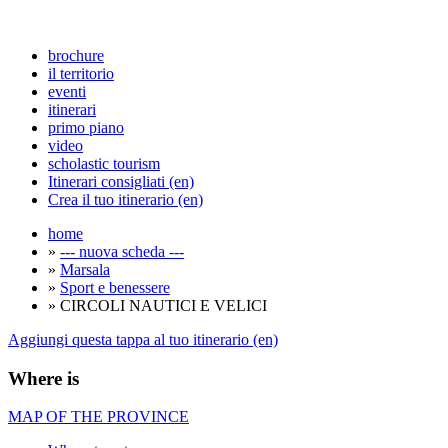
brochure
il territorio
eventi
itinerari
primo piano
video
scholastic tourism
Itinerari consigliati (en)
Crea il tuo itinerario (en)
home
»
--- nuova scheda ---
»
Marsala
»
Sport e benessere
» CIRCOLI NAUTICI E VELICI
Aggiungi questa tappa al tuo itinerario (en)
Where is
MAP OF THE PROVINCE