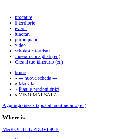
brochure
il territorio
eventi
itinerari
primo piano
video
scholastic tourism
Itinerari consigliati (en)
Crea il tuo itinerario (en)
home
»
--- nuova scheda ---
»
Marsala
»
Piatti e prodotti tipici
» VINO MARSALA
Aggiungi questa tappa al tuo itinerario (en)
Where is
MAP OF THE PROVINCE