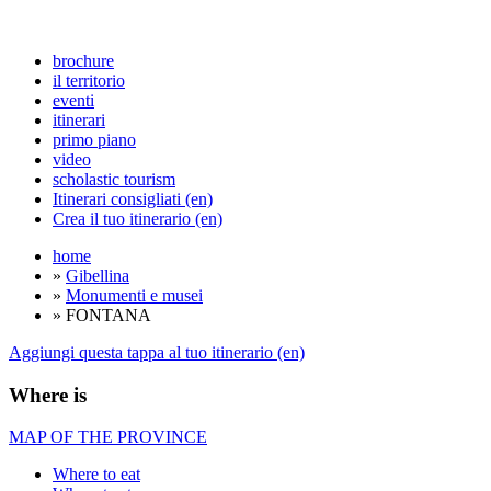
brochure
il territorio
eventi
itinerari
primo piano
video
scholastic tourism
Itinerari consigliati (en)
Crea il tuo itinerario (en)
home
»
Gibellina
»
Monumenti e musei
» FONTANA
Aggiungi questa tappa al tuo itinerario (en)
Where is
MAP OF THE PROVINCE
Where to eat