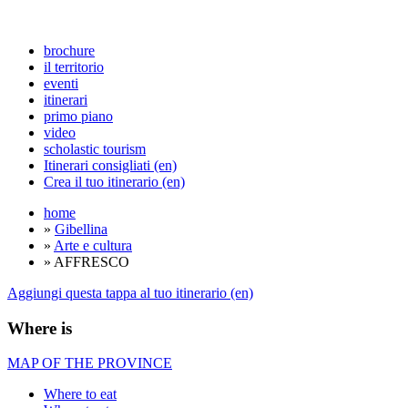
brochure
il territorio
eventi
itinerari
primo piano
video
scholastic tourism
Itinerari consigliati (en)
Crea il tuo itinerario (en)
home
»
Gibellina
»
Arte e cultura
» AFFRESCO
Aggiungi questa tappa al tuo itinerario (en)
Where is
MAP OF THE PROVINCE
Where to eat