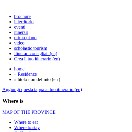
brochure
il territorio
eventi
itinerari
primo piano
video
scholastic tourism
Itinerari consigliati (en)
Crea il tuo itinerario (en)
home
»
Residenze
» titolo non definito (en')
Aggiungi questa tappa al tuo itinerario (en)
Where is
MAP OF THE PROVINCE
Where to eat
Where to stay