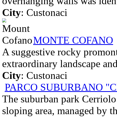
overhanging walls was identi
City
: Custonaci
MONTE COFANO
A suggestive rocky promonto
extraordinary landscape and
City
: Custonaci
PARCO SUBURBANO "C
The suburban park Cerriolo c
sloping area, managed by th