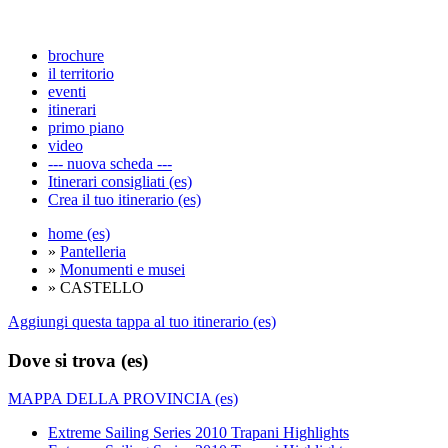
brochure
il territorio
eventi
itinerari
primo piano
video
--- nuova scheda ---
Itinerari consigliati (es)
Crea il tuo itinerario (es)
home (es)
»
Pantelleria
»
Monumenti e musei
» CASTELLO
Aggiungi questa tappa al tuo itinerario (es)
Dove si trova (es)
MAPPA DELLA PROVINCIA (es)
Extreme Sailing Series 2010 Trapani Highlights