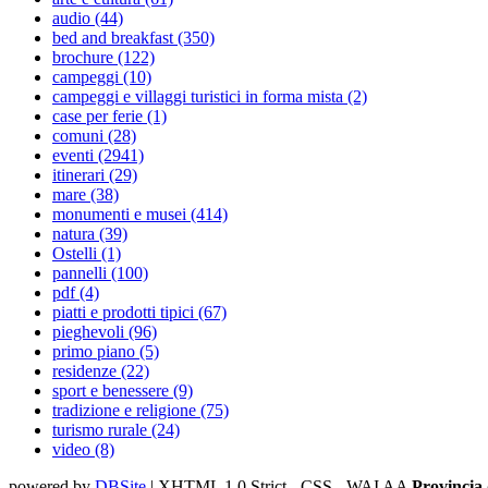
audio (44)
bed and breakfast (350)
brochure (122)
campeggi (10)
campeggi e villaggi turistici in forma mista (2)
case per ferie (1)
comuni (28)
eventi (2941)
itinerari (29)
mare (38)
monumenti e musei (414)
natura (39)
Ostelli (1)
pannelli (100)
pdf (4)
piatti e prodotti tipici (67)
pieghevoli (96)
primo piano (5)
residenze (22)
sport e benessere (9)
tradizione e religione (75)
turismo rurale (24)
video (8)
powered by
DBSite
| XHTML 1.0 Strict - CSS - WAI AA
Provincia