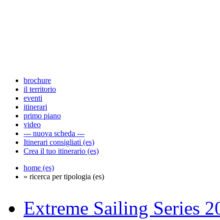
brochure
il territorio
eventi
itinerari
primo piano
video
--- nuova scheda ---
Itinerari consigliati (es)
Crea il tuo itinerario (es)
home (es)
» ricerca per tipologia (es)
Extreme Sailing Series 2