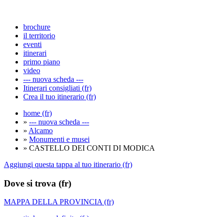
brochure
il territorio
eventi
itinerari
primo piano
video
--- nuova scheda ---
Itinerari consigliati (fr)
Crea il tuo itinerario (fr)
home (fr)
»
--- nuova scheda ---
»
Alcamo
»
Monumenti e musei
» CASTELLO DEI CONTI DI MODICA
Aggiungi questa tappa al tuo itinerario (fr)
Dove si trova (fr)
MAPPA DELLA PROVINCIA (fr)