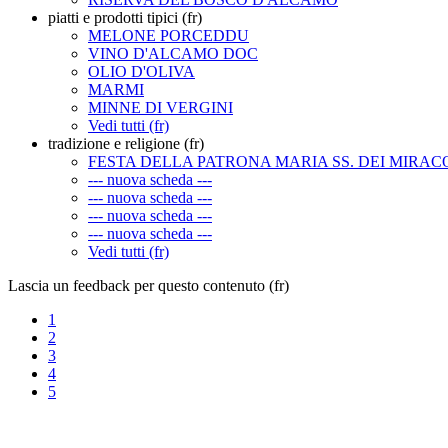
piatti e prodotti tipici (fr)
MELONE PORCEDDU
VINO D'ALCAMO DOC
OLIO D'OLIVA
MARMI
MINNE DI VERGINI
Vedi tutti (fr)
tradizione e religione (fr)
FESTA DELLA PATRONA MARIA SS. DEI MIRAC
--- nuova scheda ---
--- nuova scheda ---
--- nuova scheda ---
--- nuova scheda ---
Vedi tutti (fr)
Lascia un feedback per questo contenuto (fr)
1
2
3
4
5