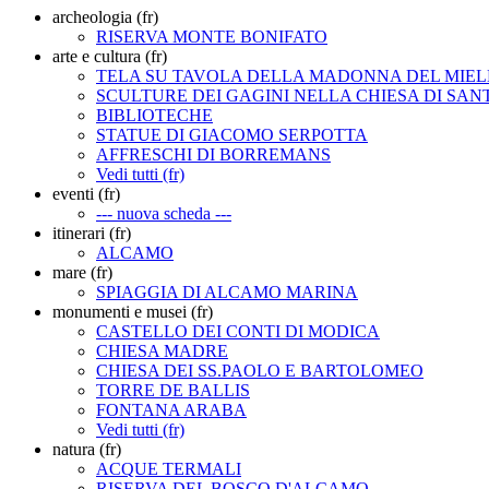
archeologia (fr)
RISERVA MONTE BONIFATO
arte e cultura (fr)
TELA SU TAVOLA DELLA MADONNA DEL MIEL
SCULTURE DEI GAGINI NELLA CHIESA DI SAN
BIBLIOTECHE
STATUE DI GIACOMO SERPOTTA
AFFRESCHI DI BORREMANS
Vedi tutti (fr)
eventi (fr)
--- nuova scheda ---
itinerari (fr)
ALCAMO
mare (fr)
SPIAGGIA DI ALCAMO MARINA
monumenti e musei (fr)
CASTELLO DEI CONTI DI MODICA
CHIESA MADRE
CHIESA DEI SS.PAOLO E BARTOLOMEO
TORRE DE BALLIS
FONTANA ARABA
Vedi tutti (fr)
natura (fr)
ACQUE TERMALI
RISERVA DEL BOSCO D'ALCAMO