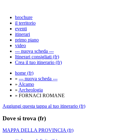
brochure
il territorio
eventi
itinerari
primo piano
video
--- nuova scheda ---
Itinerari consigliati (fr)
Crea il tuo itinerario (fr)
home (fr)
»
--- nuova scheda ---
»
Alcamo
»
Archeologia
» FORNACI ROMANE
Aggiungi questa tappa al tuo itinerario (fr)
Dove si trova (fr)
MAPPA DELLA PROVINCIA (fr)