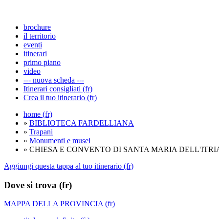
brochure
il territorio
eventi
itinerari
primo piano
video
--- nuova scheda ---
Itinerari consigliati (fr)
Crea il tuo itinerario (fr)
home (fr)
»
BIBLIOTECA FARDELLIANA
»
Trapani
»
Monumenti e musei
» CHIESA E CONVENTO DI SANTA MARIA DELL'ITRI
Aggiungi questa tappa al tuo itinerario (fr)
Dove si trova (fr)
MAPPA DELLA PROVINCIA (fr)