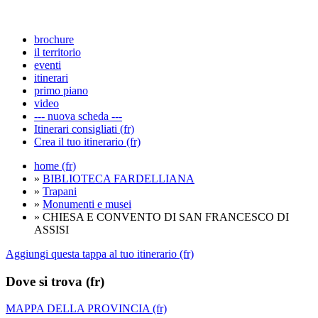
brochure
il territorio
eventi
itinerari
primo piano
video
--- nuova scheda ---
Itinerari consigliati (fr)
Crea il tuo itinerario (fr)
home (fr)
»
BIBLIOTECA FARDELLIANA
»
Trapani
»
Monumenti e musei
» CHIESA E CONVENTO DI SAN FRANCESCO DI
ASSISI
Aggiungi questa tappa al tuo itinerario (fr)
Dove si trova (fr)
MAPPA DELLA PROVINCIA (fr)