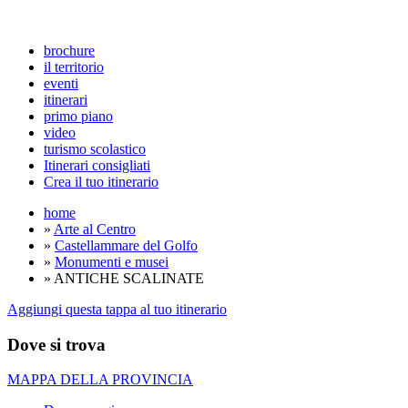
brochure
il territorio
eventi
itinerari
primo piano
video
turismo scolastico
Itinerari consigliati
Crea il tuo itinerario
home
»
Arte al Centro
»
Castellammare del Golfo
»
Monumenti e musei
» ANTICHE SCALINATE
Aggiungi questa tappa al tuo itinerario
Dove si trova
MAPPA DELLA PROVINCIA