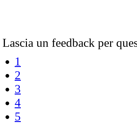
Lascia un feedback per que
1
2
3
4
5