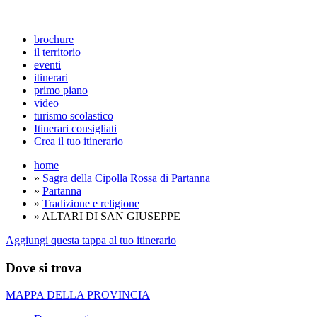
brochure
il territorio
eventi
itinerari
primo piano
video
turismo scolastico
Itinerari consigliati
Crea il tuo itinerario
home
»
Sagra della Cipolla Rossa di Partanna
»
Partanna
»
Tradizione e religione
» ALTARI DI SAN GIUSEPPE
Aggiungi questa tappa al tuo itinerario
Dove si trova
MAPPA DELLA PROVINCIA